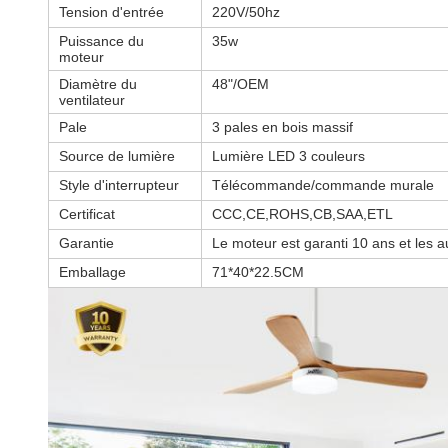
Tension d'entrée
220V/50hz
Puissance du
35w
moteur
Diamètre du
48"/OEM
ventilateur
Pale
3 pales en bois massif
Source de lumière
Lumière LED 3 couleurs
Style d'interrupteur
Télécommande/commande murale
Certificat
CCC,CE,ROHS,CB,SAA,ETL
Garantie
Le moteur est garanti 10 ans et les a
Emballage
71*40*22.5CM