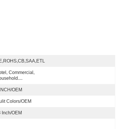
E,ROHS,CB,SAA,ETL
tel, Commercial, 
usehold....
 INCH/OEM
lit Colors/OEM
8 Inch/OEM