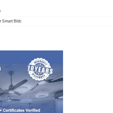
e
er Smart Bldc