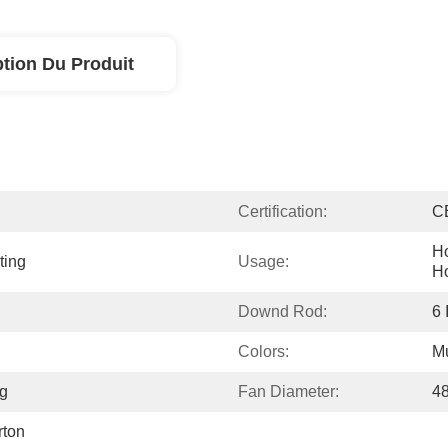
ption Du Produit
Certification:
C
Ho
ting
Usage:
Ho
Downd Rod:
6
Colors:
Mu
ng
Fan Diameter:
4
ton 