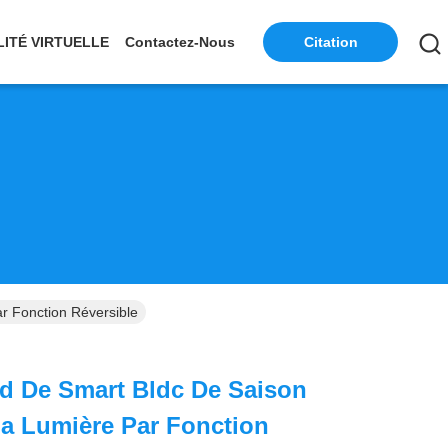
LITÉ VIRTUELLE
Contactez-Nous
Citation
r Fonction Réversible
d De Smart Bldc De Saison
La Lumière Par Fonction