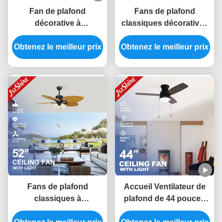
Fan de plafond
Fans de plafond
décorative à
classiques décoratives
télécommande de ferme
d'hôtel conception
Obtenez le meilleur prix
de 52 pouces avec 5
Obtenez le meilleur prix
économiseuse
lumières
d'énergie de fleur de 52
pouces
Fans de plafond
Accueil Ventilateur de
classiques à
plafond de 44 pouces
télécommande de
avec commutateur de