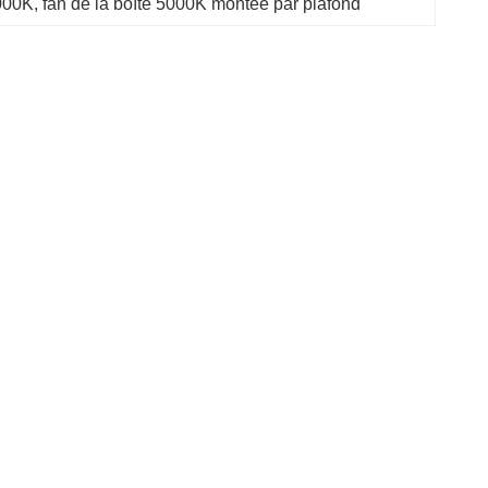
5000K
, 
fan de la boîte 5000K montée par plafond