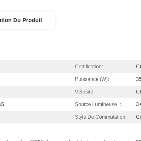
ption Du Produit
Certification:
C
Puissance (W):
3
Vélosité:
Ch
BS
Source Lumineuse ::
3
Style De Commutation:
C