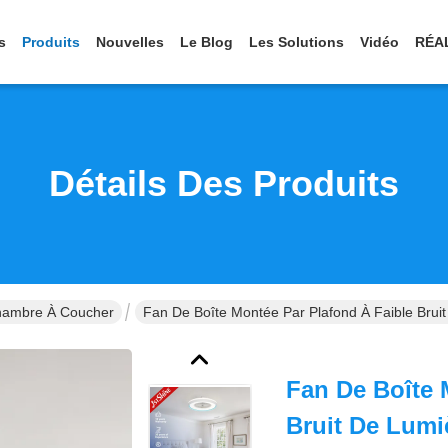
s
Produits
Nouvelles
Le Blog
Les Solutions
Vidéo
RÉA
Détails Des Produits
hambre À Coucher
Fan De Boîte Montée Par Plafond À Faible Bru
Fan De Boîte 
Bruit De Lumi