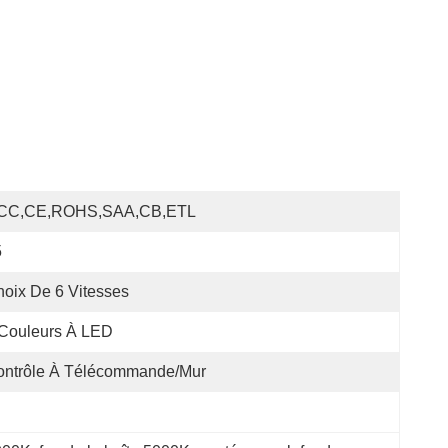
CC,CE,ROHS,SAA,CB,ETL
5
oix De 6 Vitesses
 Couleurs À LED
ontrôle À Télécommande/mur