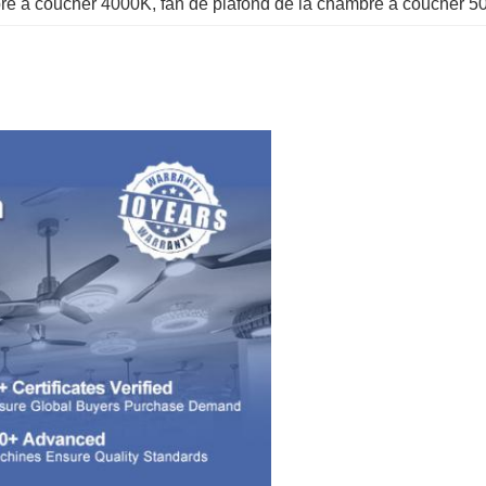
bre à coucher 4000K
, 
fan de plafond de la chambre à coucher 