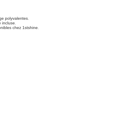
age polyvalentes.
 incluse.
onibles chez 1stshine.