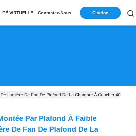
LITÉ VIRTUELLE
Contactez-Nous
Citation
it De Lumière De Fan De Plafond De La Chambre À Coucher 4000K
Montée Par Plafond À Faible
ère De Fan De Plafond De La