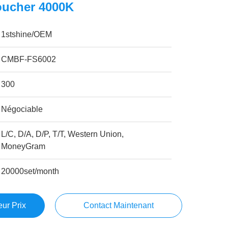
ucher 4000K
1stshine/OEM
CMBF-FS6002
300
Négociable
L/C, D/A, D/P, T/T, Western Union,
MoneyGram
20000set/month
ur Prix
Contact Maintenant