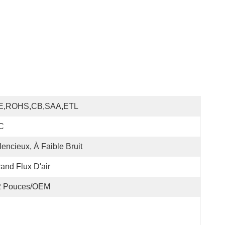
E,ROHS,CB,SAA,ETL
C
lencieux, À Faible Bruit
and Flux D'air
2 Pouces/OEM