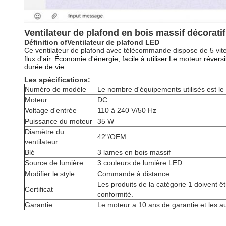
Ventilateur de plafond en bois massif décorati
Définition
o
f
Ventilateur de plafond LED
Ce ventilateur de plafond avec télécommande dispose de 5 vite
flux d'air. Économie d'énergie, facile à utiliser.Le moteur réver
durée de vie.
Les spécifications:
Numéro de modèle
Le nombre d'équipements utilisés est le 
Moteur
DC
Voltage d'entrée
110 à 240 V/50 Hz
Puissance du moteur
35 W
Diamètre du
42"/OEM
ventilateur
Blé
3 lames en bois massif
Source de lumière
3 couleurs de lumière LED
Modifier le style
Commande à distance
Les produits de la catégorie 1 doivent ê
Certificat
conformité.
Garantie
Le moteur a 10 ans de garantie et les a