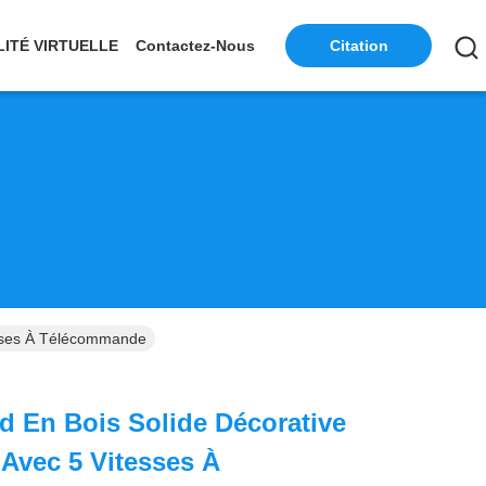
LITÉ VIRTUELLE
Contactez-Nous
Citation
tesses À Télécommande
d En Bois Solide Décorative
 Avec 5 Vitesses À