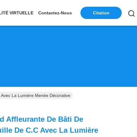
LITÉ VIRTUELLE
Contactez-Nous
Citation
.C Avec La Lumière Menée Décorative
d Affleurante De Bâti De
ille De C.C Avec La Lumière