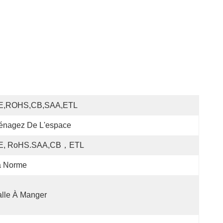
E,ROHS,CB,SAA,ETL
énagez De L'espace
E, RoHS.SAA,CB，ETL
a Norme
lle À Manger