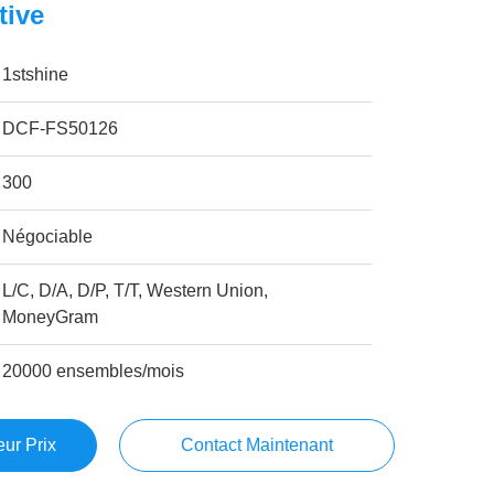
tive
1stshine
DCF-FS50126
300
Négociable
L/C, D/A, D/P, T/T, Western Union,
MoneyGram
20000 ensembles/mois
ur Prix
Contact Maintenant