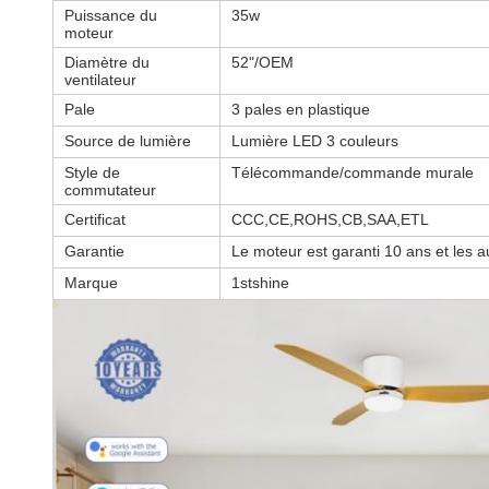
Puissance du
35w
moteur
Diamètre du
52"/OEM
ventilateur
Pale
3 pales en plastique
Source de lumière
Lumière LED 3 couleurs
Style de
Télécommande/commande murale
commutateur
Certificat
CCC,CE,ROHS,CB,SAA,ETL
Garantie
Le moteur est garanti 10 ans et les a
Marque
1stshine