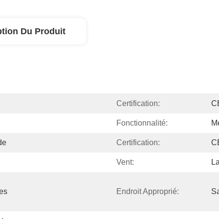
ption Du Produit
Certification:
C
Fonctionnalité:
M
de
Certification:
C
Vent:
L
es 
Endroit Approprié:
Sa