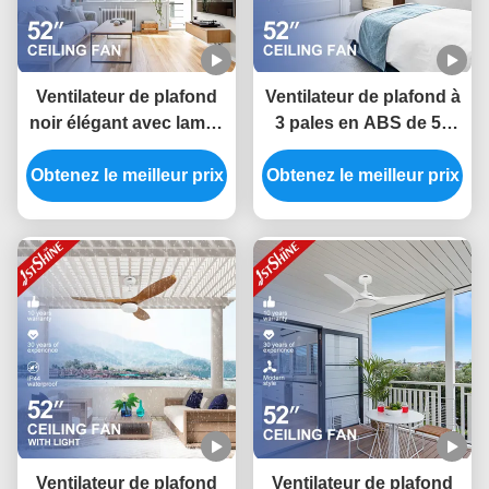
Ventilateur de plafond
Ventilateur de plafond à
noir élégant avec lames
3 pales en ABS de 52
de grain en bois foncé
pouces à économie
et type de commutateur
Obtenez le meilleur prix
d'énergie avec contrôle
Obtenez le meilleur prix
de télécommande
intelligent par
application et
télécommande
Ventilateur de plafond
Ventilateur de plafond