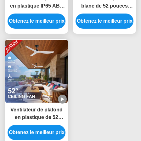
en plastique IP65 ABS
blanc de 52 pouces
résistant à l'eau avec
sans lumière
Obtenez le meilleur prix
lames de 52 pouces et
Obtenez le meilleur prix
télécommande
Ventilateur de plafond
en plastique de 52
pouces avec choix de 6
Obtenez le meilleur prix
vitesses et
télécommande