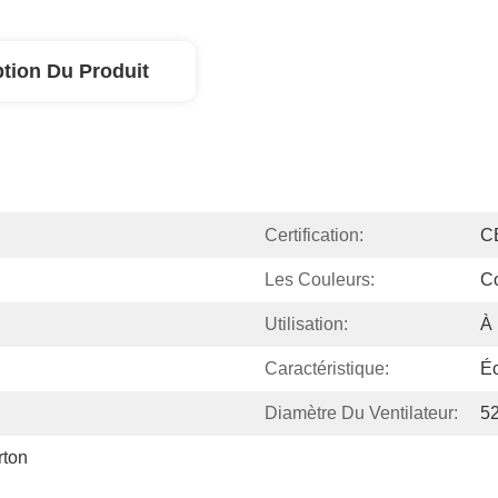
ption Du Produit
Certification:
C
Les Couleurs:
Co
Utilisation:
À
Caractéristique:
É
Diamètre Du Ventilateur:
5
ton 