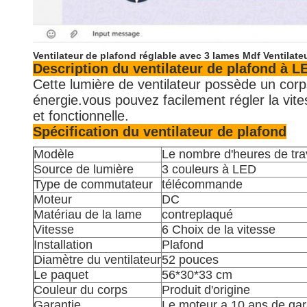
Ventilateur de plafond réglable avec 3 lames Mdf Ventilat
Description du ventilateur de plafond à L
Cette lumière de ventilateur possède un cor
énergie.vous pouvez facilement régler la vit
et fonctionnelle.
Spécification du ventilateur de plafond
Modèle
Le nombre d'heures de trava
Source de lumière
3 couleurs à LED
Type de commutateur
télécommande
Moteur
DC
Matériau de la lame
contreplaqué
Vitesse
6 Choix de la vitesse
Installation
Plafond
Diamètre du ventilateur
52 pouces
Le paquet
56*30*33 cm
Couleur du corps
Produit d'origine
Garantie
Le moteur a 10 ans de gara