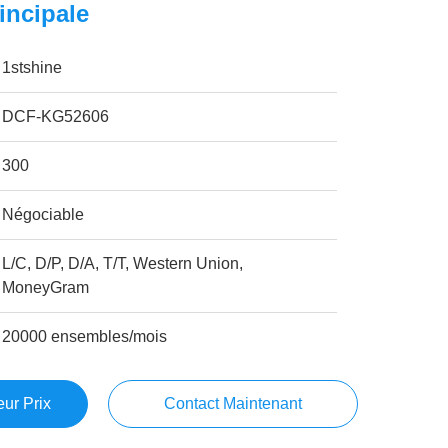
incipale
1stshine
DCF-KG52606
300
Négociable
L/C, D/P, D/A, T/T, Western Union,
MoneyGram
20000 ensembles/mois
ur Prix
Contact Maintenant