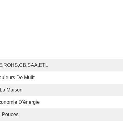
E,ROHS,CB,SAA,ETL
uleurs De Mulit
 La Maison
conomie D'énergie
2 Pouces