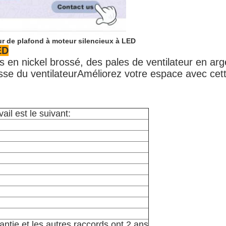
eur de plafond à moteur silencieux à LED
ED
ps en nickel brossé, des pales de ventilateur en 
esse du ventilateurAméliorez votre espace avec cet
il est le suivant:
ntie et les autres raccords ont 2 ans