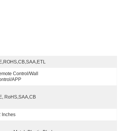
E,ROHS,CB,SAA,ETL
mote Control/Wall 
ontrol/APP
E, RoHS,SAA,CB
 Inches