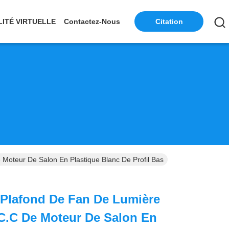
LITÉ VIRTUELLE
Contactez-Nous
Citation
oteur De Salon En Plastique Blanc De Profil Bas
 Plafond De Fan De Lumière
C.C De Moteur De Salon En