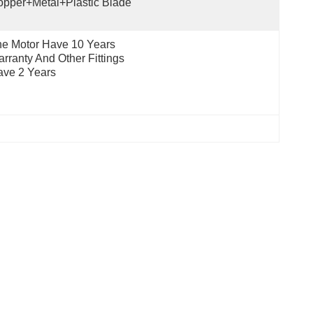
pper+Metal+Plastic Blade
e Motor Have 10 Years 
rranty And Other Fittings 
ve 2 Years