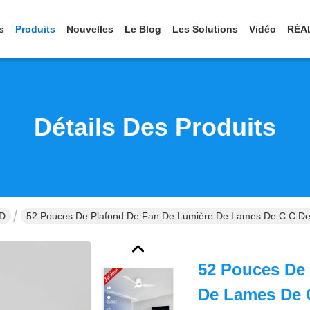
s
Produits
Nouvelles
Le Blog
Les Solutions
Vidéo
RÉA
Détails Des Produits
ED
52 Pouces De Plafond De Fan De Lumière De Lames De C.C De M
52 Pouces De
De Lames De 