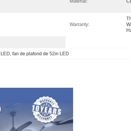
Material:
Co
Th
Warranty:
Wa
Ha
s LED
, 
fan de plafond de 52in LED