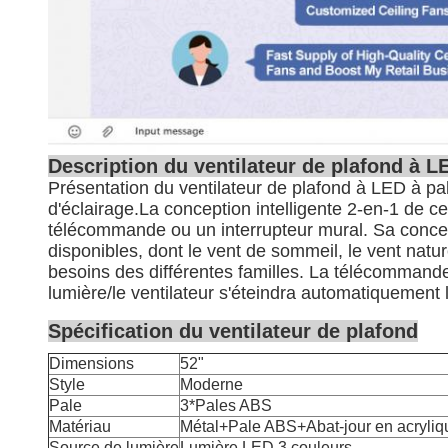
Description du ventilateur de plafond à L
Présentation du ventilateur de plafond à LED à pa
d'éclairage.
La conception intelligente 2-en-1 de c
télécommande ou un interrupteur mural. Sa concepti
disponibles, dont le vent de sommeil, le vent natur
besoins des différentes familles. La télécommande
lumière/le ventilateur s'éteindra automatiquement 
Spécification du ventilateur de plafond
Dimensions
52"
Style
Moderne
Pale
3*Pales ABS
Matériau
Métal+Pale ABS+Abat-jour en acryliq
Source de lumière
Lumière LED 3 couleurs