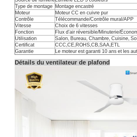
Type de montage
Montage encastré
Moteur
Moteur CC en cuivre pur
Contrôle
Télécommande/Contrôle mural/APP
Vitesse
Choix de 6 vitesses
Fonction
Flux d'air réversible/Minuterie/Écono
Utilisation
Salon, Bureau, Chambre, Cuisine, So
Certificat
CCC,CE,ROHS,CB,SAA,ETL
Garantie
Le moteur est garanti 10 ans et les au
Détails du ventilateur de plafond