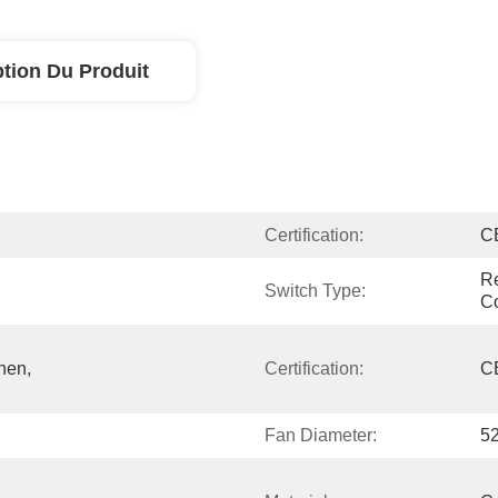
ption Du Produit
Certification:
C
Re
Switch Type:
C
en, 
Certification:
C
Fan Diameter:
52