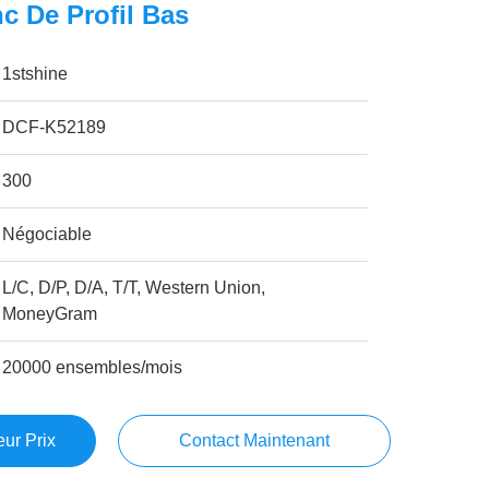
nc De Profil Bas
1stshine
DCF-K52189
300
Négociable
L/C, D/P, D/A, T/T, Western Union,
MoneyGram
20000 ensembles/mois
ur Prix
Contact Maintenant