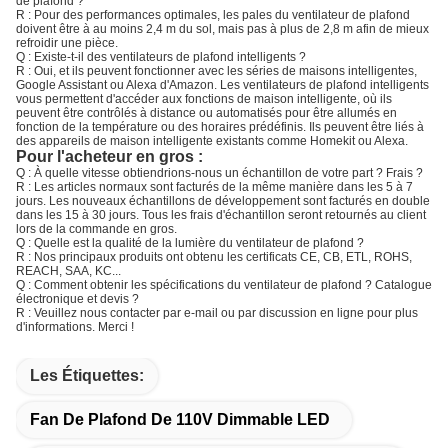
de plafond ?
R : Pour des performances optimales, les pales du ventilateur de plafond
doivent être à au moins 2,4 m du sol, mais pas à plus de 2,8 m afin de mieux
refroidir une pièce.
Q : Existe-t-il des ventilateurs de plafond intelligents ?
R : Oui, et ils peuvent fonctionner avec les séries de maisons intelligentes,
Google Assistant ou Alexa d'Amazon. Les ventilateurs de plafond intelligents
vous permettent d'accéder aux fonctions de maison intelligente, où ils
peuvent être contrôlés à distance ou automatisés pour être allumés en
fonction de la température ou des horaires prédéfinis. Ils peuvent être liés à
des appareils de maison intelligente existants comme Homekit ou Alexa.
Pour l'acheteur en gros :
Q : À quelle vitesse obtiendrions-nous un échantillon de votre part ? Frais ?
R : Les articles normaux sont facturés de la même manière dans les 5 à 7
jours. Les nouveaux échantillons de développement sont facturés en double
dans les 15 à 30 jours. Tous les frais d'échantillon seront retournés au client
lors de la commande en gros.
Q : Quelle est la qualité de la lumière du ventilateur de plafond ?
R : Nos principaux produits ont obtenu les certificats CE, CB, ETL, ROHS,
REACH, SAA, KC...
Q : Comment obtenir les spécifications du ventilateur de plafond ? Catalogue
électronique et devis ?
R : Veuillez nous contacter par e-mail ou par discussion en ligne pour plus
d'informations. Merci !
Les Étiquettes:
Fan De Plafond De 110V Dimmable LED