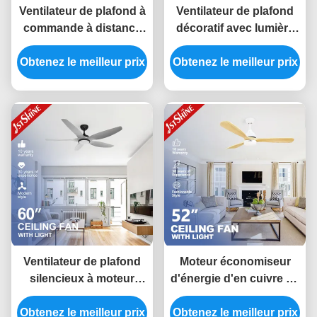
Ventilateur de plafond à
Ventilateur de plafond
commande à distance
décoratif avec lumière
Dimmable Led Plafond
LED
Obtenez le meilleur prix
bas Salon moderne
Obtenez le meilleur prix
Ventilateur de plafond
Moteur économiseur
silencieux à moteur
d'énergie d'en cuivre de
ABS à courant continu
C.C 220V de fan de
Obtenez le meilleur prix
à faible bruit avec
Obtenez le meilleur prix
plafond d'OEM