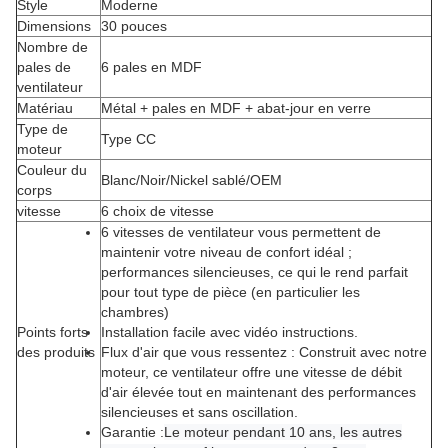
Style
Moderne
Dimensions
30 pouces
Nombre de
pales de
6 pales en MDF
ventilateur
Matériau
Métal + pales en MDF + abat-jour en verre
Type de
Type CC
moteur
Couleur du
Blanc/Noir/Nickel sablé/OEM
corps
vitesse
6 choix de vitesse
6 vitesses de ventilateur vous permettent de
maintenir votre niveau de confort idéal ;
performances silencieuses, ce qui le rend parfait
pour tout type de pièce (en particulier les
chambres)
Points forts
Installation facile avec
vidéo
instructions
.
des produits
Flux d'air que vous ressentez : Construit avec notre
moteur, ce ventilateur offre une vitesse de débit
d'air élevée tout en maintenant des performances
silencieuses et sans oscillation.
Garantie :
Le moteur pendant 10 ans, les autres