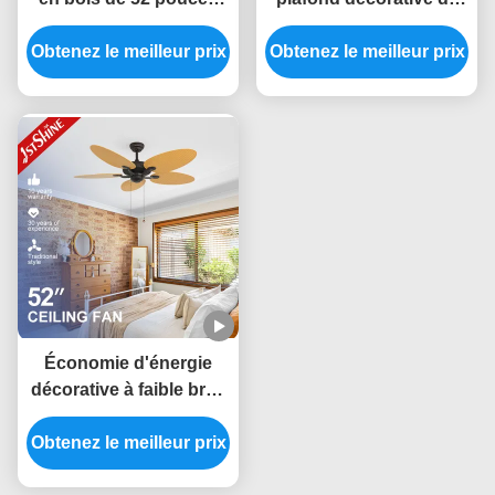
avec 6 vitesses au
220 volts avec
Obtenez le meilleur prix
choix, pales en bois
Obtenez le meilleur prix
l'extérieur léger mené
massif et moteur CC
économe en énergie
Économie d'énergie
décorative à faible bruit
de flux d'air de fan de
Obtenez le meilleur prix
plafond de 5 lames
grande