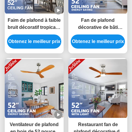
Faim de plafond à faible
Fan de plafond
bruit décoratif tropical à
décorative de bâti
large débit d'air
affleurant avec la
Obtenez le meilleur prix
économe en énergie
Obtenez le meilleur prix
vitesse de l'inverseur 5
de moteur de C.C
Ventilateur de plafond
Restaurant fan de
en bois de 52 pouces
plafond décorative de