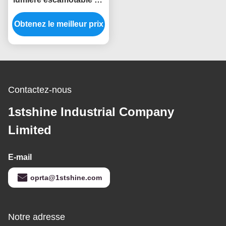
fan de plafond 3000K
Obtenez le meilleur prix
pour la chambre à
coucher d'hôtel
Contactez-nous
1stshine Industrial Company
Limited
E-mail
oprta@1stshine.com
Notre adresse