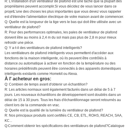
R: L'installation d'un ventilateur de plafond est une tâche que la plupart des
propriétaires peuvent accomplir.Si vous décidez de vous lancer dans ce
projetL'une des choses les plus importantes que vous devez vous rappeler
est d'éteindre l'alimentation électrique de votre maison avant de commencer.
Q: Quelle est la longueur de la tige vers le bas qui doit être utilisée avec un
ventilateur de plafond?
R: Pour des performances optimales, les pales de ventilateur de plafond
doivent être au moins à 2,4 m du sol mais pas plus de 2,8 m pour mieux
refroidir une pièce.
Q: Y a-t-il des ventilateurs de plafond intelligents?
Les ventilateurs de plafond intelligents vous permettent d'accéder aux
fonctions de la maison intelligente, où ils peuvent être contrôlés à
distance.ou automatique à activer en fonction de la température ou des
horaires prédéfinisIls peuvent être connectés à des appareils domestiques
intelligents existants comme Homekit ou Alexa.
À l' acheteur en gros:
Q: Combien de temps avant d'obtenir un échantillon?
R: Les articles normaux sont également facturés dans un délai de 5 à 7
jours. Les nouveaux échantillons de développement sont doublés dans un
délai de 15 à 30 jours. Tous les frais d'échantillonnage seront retournés au
client lors de la commande en vrac.
Q: Quelle est la qualité de la lumière du ventilateur de plafond?
R: Nos principaux produits sont certifiés CE, CB, ETL, ROHS, REACH, SAA,
KC...
Q:Comment obtenir les spécifications des ventilateurs de plafond?Catalogue