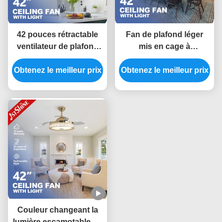
42 pouces rétractable
Fan de plafond léger
ventilateur de plafond
mis en cage à
lumière pour le confort
télécommande, fan de
Obtenez le meilleur prix
et la commodité
Obtenez le meilleur prix
plafond décoratif de
LED
Couleur changeant la
lumière escamotable de